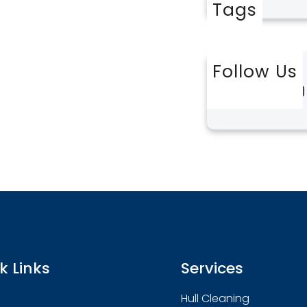
Tags
Follow Us
Twitter
Instagram
L
k Links
Services
Hull Cleaning